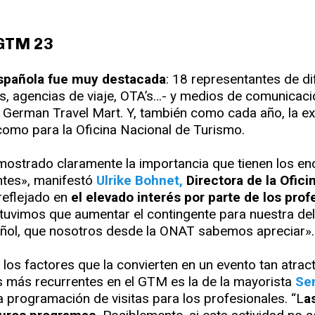
 GTM 23
española fue muy destacada
: 18 representantes de d
, agencias de viaje, OTA’s…- y medios de comunicaci
el German Travel Mart. Y, también como cada año, la e
 como para la Oficina Nacional de Turismo.
ostrado claramente la importancia que tienen los en
ntes», manifestó
Ulrike Bohnet,
Directora de la Ofic
reflejado en
el elevado interés por parte de los prof
tuvimos que aumentar el contingente para nuestra del
añol, que nosotros desde la ONAT sabemos apreciar».
 los factores que la convierten en un evento tan atrac
as más recurrentes en el GTM es la de la mayorista
Se
 programación de visitas para los profesionales. “L
a