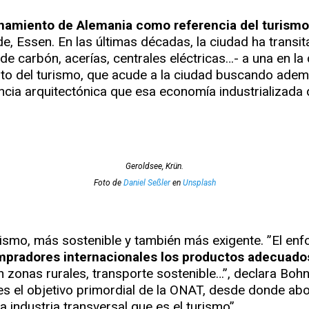
namiento de Alemania como referencia del turismo
e, Essen. En las últimas décadas, la ciudad ha trans
e carbón, acerías, centrales eléctricas…- a una en la 
to del turismo, que acude a la ciudad buscando ademá
rencia arquitectónica que esa economía industrializada
Geroldsee, Krün.
Foto de
Daniel Seßler
en
Unsplash
ismo, más sostenible y también más exigente. ”El en
mpradores internacionales los productos adecuados
onas rurales, transporte sostenible…”, declara Bohnet
es el objetivo primordial de la ONAT, desde donde ab
 industria transversal que es el turismo”.