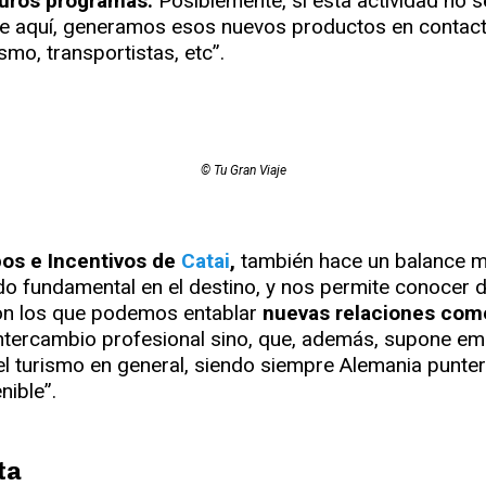
uturos programas.
Posiblemente, si esta actividad no se
r de aquí, generamos esos nuevos productos en contact
mo, transportistas, etc”.
© Tu Gran Viaje
pos e Incentivos de
Catai
,
también hace un balance m
do fundamental en el destino, y nos permite conocer d
on los que podemos entablar
nuevas relaciones comer
ntercambio profesional sino, que, además, supone e
del turismo en general, siendo siempre Alemania punt
nible”.
ta