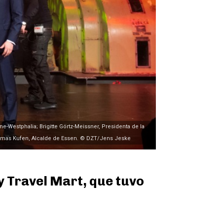
ne-Westphalia; Brigitte Görtz-Meissner, Presidenta de la
Thomas Kufen, Alcalde de Essen. © DZT/Jens Jeske
ny Travel Mart, que tuvo