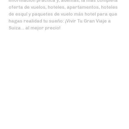
información práctica y, además, la más completa
oferta de vuelos, hoteles, apartamentos, hoteles
de esquí y paquetes de vuelo más hotel para que
hagas realidad tu sueño: ¡Vivir Tu Gran Viaje a
Suiza… al mejor precio!
El tren más lento del
mundo: una travesía
inolvidable por los
Alpes
Read More