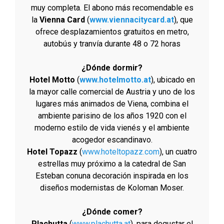
muy completa. El abono más recomendable es
la
Vienna Card
(
www.viennacitycard.at
), que
ofrece desplazamientos gratuitos en metro,
autobús y tranvía durante 48 o 72 horas
¿Dónde dormir?
Hotel Motto
(
www.hotelmotto.at
), ubicado en
la mayor calle comercial de Austria y uno de los
lugares más animados de Viena, combina el
ambiente parisino de los años 1920 con el
moderno estilo de vida vienés y el ambiente
acogedor escandinavo.
Hotel Topazz
(
www.hoteltopazz.com
), un cuatro
estrellas muy próximo a la catedral de San
Esteban conuna decoración inspirada en los
diseños modernistas de Koloman Moser.
¿Dónde comer?
Plachutta
(
www.plachutta.at
), para degustar el