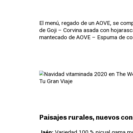
El menú, regado de un AOVE, se comp
de Goji – Corvina asada con hojarasca
mantecado de AOVE – Espuma de coco
Paisajes rurales, nuevos con
Jaén:
Variedad 100 % picual gama mon