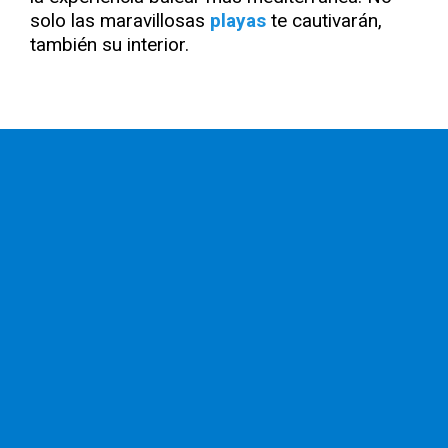
solo las maravillosas
playas
te cautivarán,
también su interior.