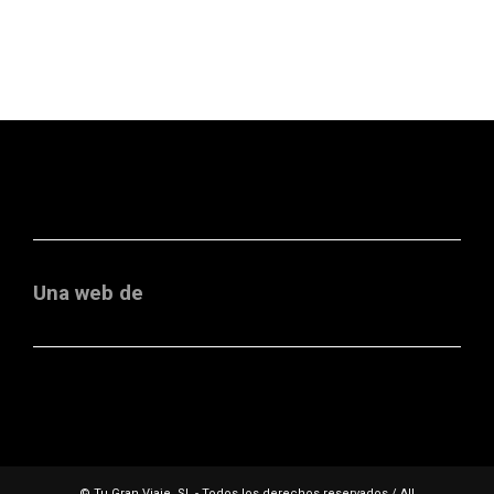
Una web de
© Tu Gran Viaje, SL - Todos los derechos reservados / All