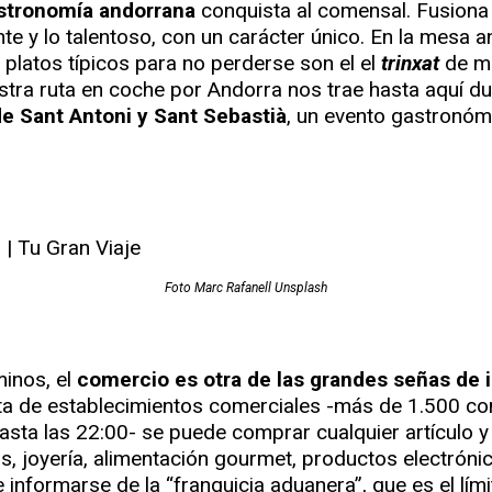
stronomía andorrana
conquista al comensal. Fusiona 
te y lo talentoso, con un carácter único. En la mesa a
 platos típicos para no perderse son el el
trinxat
de mo
estra ruta en coche por Andorra nos trae hasta aquí d
e Sant Antoni y Sant Sebastià
, un evento gastronómi
Foto Marc Rafanell Unsplash
inos, el
comercio es otra de las grandes señas de 
erta de establecimientos comerciales -más de 1.500 co
 hasta las 22:00- se puede comprar cualquier artículo 
s, joyería, alimentación gourmet, productos electrón
informarse de la “franquicia aduanera”, que es el lími