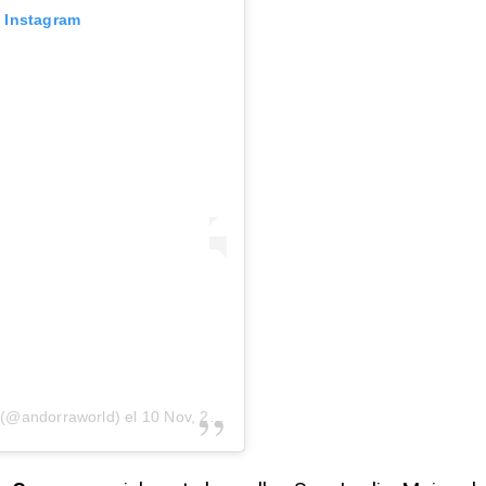
n Instagram
 (@andorraworld)
el
10 Nov, 2019 a las 4:18 PST