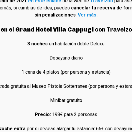
junio de 2021
en este enlace
de la web de
Travelzoo
para aseg
demás, si cambias de idea, puedes
cancelar tu reserva de for
sin penalizaciones
.
Ver más.
 en el
Grand Hotel Villa Cappugi
con Travelzo
3 noches
en habitación doble Deluxe
Desayuno diario
1 cena de 4 platos (por persona y estancia)
trada gratuita al Museo Pistoia Sotterranea (por persona y estanc
Minibar gratuito
Precio:
198€ para 2 personas
Noche extra
por si deseas alargar tu estancia: 66€ con desayun