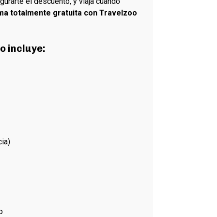
urarte el descuento, y viaja cuando
ma totalmente gratuita con Travelzoo
o incluye:
ia)
o