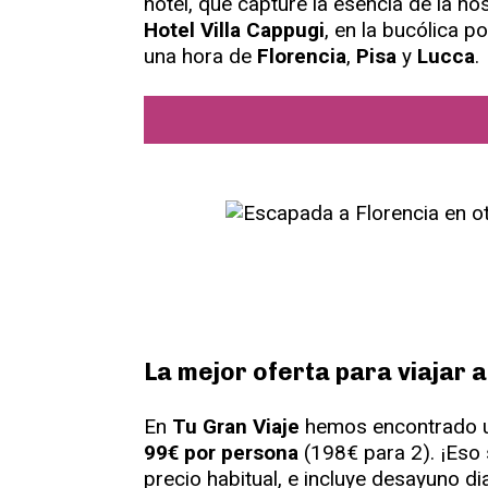
hotel, que capture la esencia de la ho
Hotel Villa Cappugi
, en la bucólica p
una hora de
Florencia
,
Pisa
y
Lucca
.
La mejor oferta para viajar 
En
Tu Gran Viaje
hemos encontrado u
99€ por persona
(198€ para 2). ¡Eso 
precio habitual, e incluye desayuno di