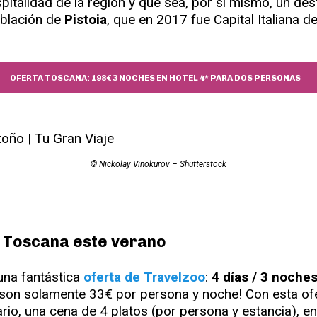
spitalidad de la región y que sea, por sí mismo, un des
oblación de
Pistoia
, que en 2017 fue Capital Italiana d
OFERTA TOSCANA: 198€ 3 NOCHES EN HOTEL 4* PARA DOS PERSONAS
© Nickolay Vinokurov – Shutterstock
a Toscana este verano
na fantástica
oferta de Travelzoo
:
4 días / 3 noche
son solamente 33€ por persona y noche! Con esta ofe
ario, una cena de 4 platos (por persona y estancia), en