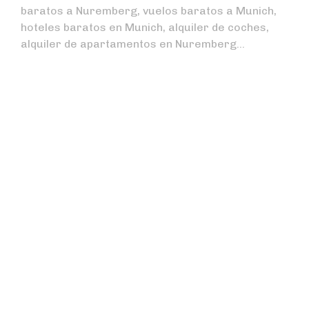
baratos a Nuremberg, vuelos baratos a Munich,
hoteles baratos en Munich, alquiler de coches,
alquiler de apartamentos en Nuremberg…
Cerveza en el jardín:
los biergarten de
Munich
Read More