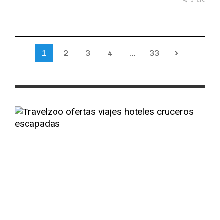
Share
1
2
3
4
…
33