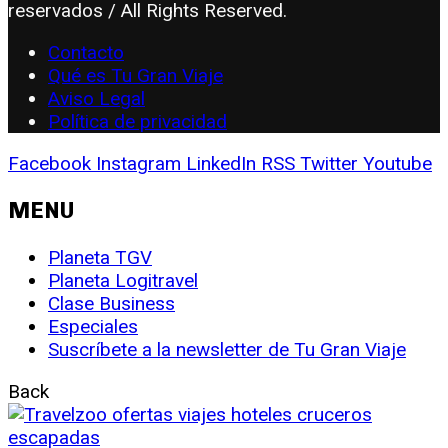
reservados / All Rights Reserved.
Contacto
Qué es Tu Gran Viaje
Aviso Legal
Política de privacidad
Facebook
Instagram
LinkedIn
RSS
Twitter
Youtube
MENU
Planeta TGV
Planeta Logitravel
Clase Business
Especiales
Suscríbete a la newsletter de Tu Gran Viaje
Back