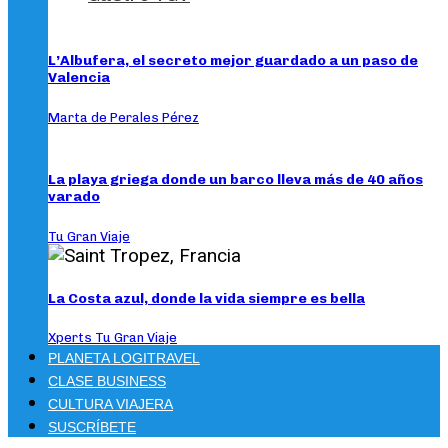
L’Albufera, el secreto mejor guardado a un paso de
Valencia
Marta de Perales Pérez
La playa griega donde un barco lleva más de 40 años
varado
Tu Gran Viaje
La Costa azul, donde la vida siempre es bella
Xperts Tu Gran Viaje
PLANETA LOGITRAVEL
CLASE BUSINESS
CULTURA VIAJERA
SUSCRÍBETE