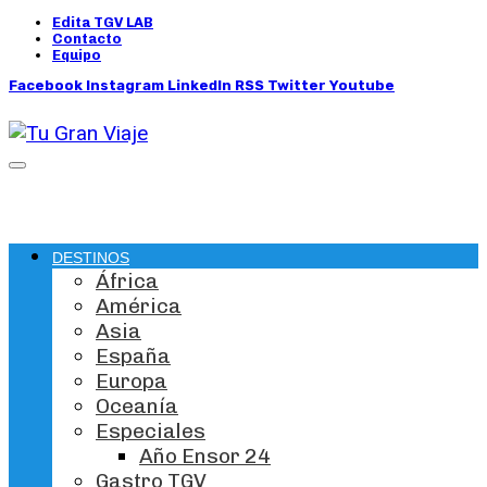
Edita TGV LAB
Contacto
Equipo
Facebook
Instagram
LinkedIn
RSS
Twitter
Youtube
DESTINOS
África
América
Asia
España
Europa
Oceanía
Especiales
Año Ensor 24
Gastro TGV