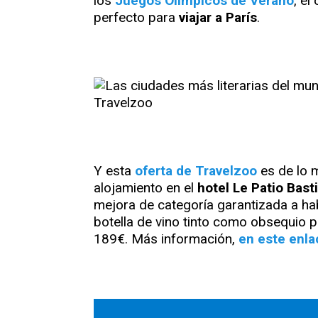
los
Juegos Olímpicos de Verano
, e
perfecto para
viajar a París
.
Y esta
oferta de Travelzoo
es de lo 
alojamiento en el
hotel Le Patio Basti
mejora de categoría garantizada a hab
botella de vino tinto como obsequio po
189€. Más información,
en este enla