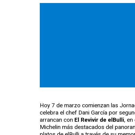
Hoy 7 de marzo comienzan las Jorn
celebra el chef Dani García por segu
arrancan con
El Revivir de elBulli
, en
Michelin más destacados del panorama
platos de elBulli a través de su memo