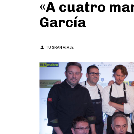
«A cuatro ma
García
TU GRAN VIAJE