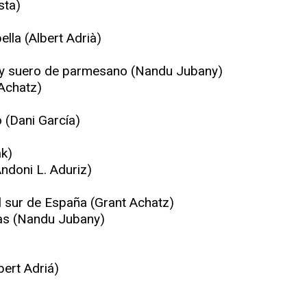
sta)
la (Albert Adrià)
)
 y suero de parmesano (Nandu Jubany)
Achatz)
o (Dani García)
k)
ndoni L. Aduriz)
el sur de España (Grant Achatz)
ufas (Nandu Jubany)
bert Adriá)