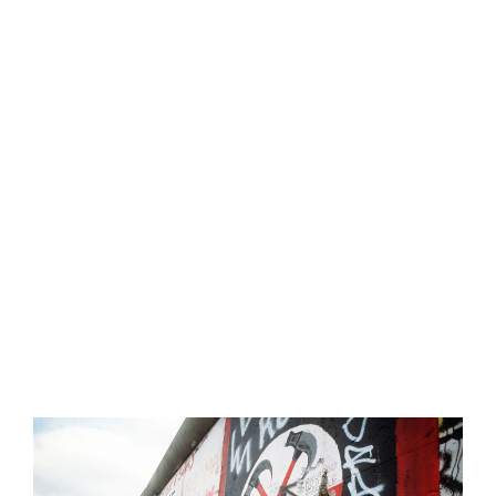
La exposición «Berlín:
Die Mauer» termina su
ciclo en Sevilla
Read More