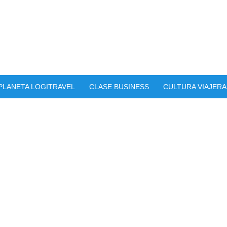
PLANETA LOGITRAVEL
CLASE BUSINESS
CULTURA VIAJERA
r Belgrado