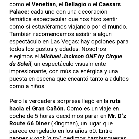
como el
Venetian
, el
Bellagio
o el
Caesars
Palace:
cada uno con una decoración
temática espectacular que nos hizo sentir
como si estuviéramos viajando por el mundo.
También recomendamos asistir a algún
espectáculo en Las Vegas: hay opciones para
todos los gustos y edades. Nosotros
elegimos el
Michael Jackson ONE by Cirque
du Soleil
, un espectáculo visualmente
impresionante, con música enérgica y una
puesta en escena que encantó tanto a adultos
como a niños.
Pero la verdadera sorpresa llegó en la
ruta
hacia el Gran Cañón.
Como es un viaje en
coche de 5 horas decidimos parar en
Mr. D’z
Route 66 Diner
(Kingman), un lugar que
parece congelado en los años 50. Entre
neones y
rock ‘n roll
, pedimos hamburguesas