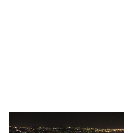
De Lyon a Pérouge: Tu
Gran Viaje por Ródano-
Alpes (II)
Read More