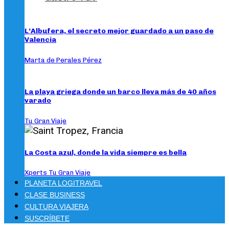
L’Albufera, el secreto mejor guardado a un paso de
Valencia
Marta de Perales Pérez
La playa griega donde un barco lleva más de 40 años
varado
Tu Gran Viaje
La Costa azul, donde la vida siempre es bella
Xperts Tu Gran Viaje
PLANETA LOGITRAVEL
CLASE BUSINESS
CULTURA VIAJERA
SUSCRÍBETE