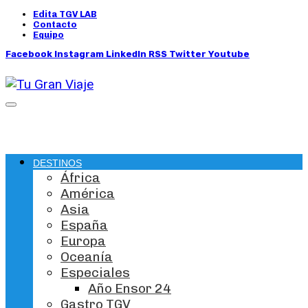
Edita TGV LAB
Contacto
Equipo
Facebook
Instagram
LinkedIn
RSS
Twitter
Youtube
DESTINOS
África
América
Asia
España
Europa
Oceanía
Especiales
Año Ensor 24
Gastro TGV