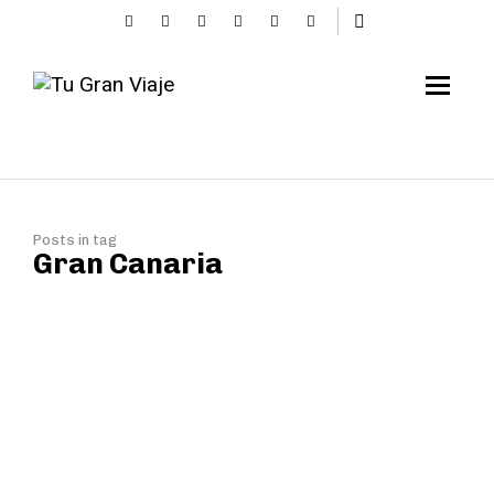
Posts in tag
Gran Canaria
El paisaje cultural del
Risco Caído y las
montañas sagradas de