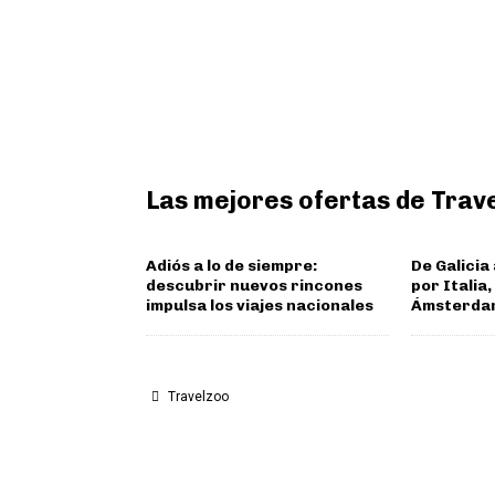
Las mejores ofertas de Trav
Adiós a lo de siempre:
De Galicia
descubrir nuevos rincones
por Italia
impulsa los viajes nacionales
Ámsterda
Travelzoo