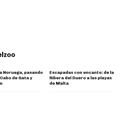
elzoo
 a Noruega, pasando
Escapadas con encanto: de la
, Cabo de Gata y
Ribera del Duero a las playas
m
de Malta