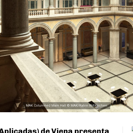
MAK Columned Main Hall © MAK/Katrin Wißkirchen
Aplicadas) de Viena presenta