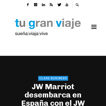
CLASE BUSINESS
JW Marriot
desembarca en
España con el JW