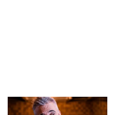
Sergi Arola
desembarca en
Estambul
Read More