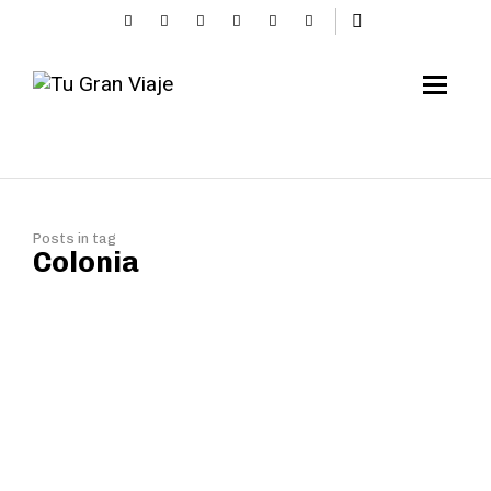
Posts in tag
Colonia
Kölle Alaaf: Colonia o el
goce de la vida