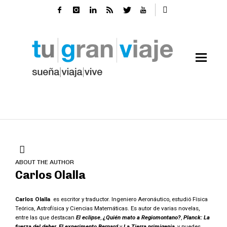
ABOUT THE AUTHOR
Carlos Olalla
Carlos Olalla
es escritor y traductor. Ingeniero Aeronáutico, estudió Física
Teórica, Astrofísica y Ciencias Matemáticas. Es autor de varias novelas,
entre las que destacan
El eclipse
,
¿Quién mato a Regiomontano?
,
Planck: La
fuerza del deber,
El experimento Bernard
y
La Tierra primigenia
, y puedes