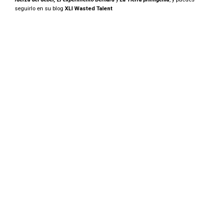
seguirlo en su blog
XLI Wasted Talent
Alemania en Madrid:
rincones madrileños
que te harán creer que
estás en Alemania
Read More