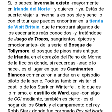
Sí, lo sabes:
Invernalia existe
-mayormente
en
Irlanda del Norte
– y quieres ir ya. Estás de
suerte: viajar a Invernalia es posible y sencillo
con el tour que puedes encontrar en la
tienda
de Visit Britain
, que te mostrará algunos de
los escenarios más conocidos -y, tratándose
de
Juego de Tronos,
sangrientos, épicos y
emocionantes- de la serie: el
Bosque de
Tollymore
, el bosque de pinos más antiguo
de
Irlanda
, en el corazón del Reino de Morne
de la ficción donde, si recuerdas -¡nadie lo
hace-, es el lugar en que los
Caminantes
Blancos
comenzaron a andar en el episodio
piloto de la serie. Podrás también visitar el
castillo de los Stark en Winterfell, o lo que es
lo mismo, el
castillo de Ward
, que -con algo
de
CGI
mediante, también es cierto- es el
hogar de los
Stark
; y el campamento del rey
Robb Stark donde fue coronado
Rey del Norte
,