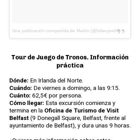
Una publicación compartida de Martin (@folienjoe24)
el
12 de 
Tour de Juego de Tronos. Información
práctica
Dónde:
En Irlanda del Norte.
Cuándo:
De viernes a domingo, a las 9:15.
Cuánto:
62,5€ por persona.
Cómo llegar:
Esta excursión comienza y
termina en la
Oficina de Turismo de Visit
Belfast
(9 Donegall Square, Belfast, frente al
ayuntamiento de Belfast), y dura unas 9 horas.