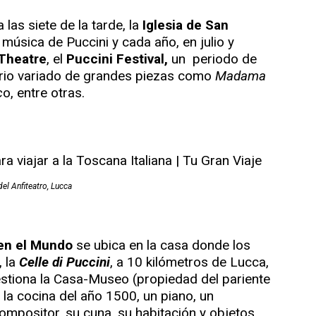
 las siete de la tarde, la
Iglesia de San
música de Puccini y cada año, en julio y
Theatre
, el
Puccini Festival,
un periodo de
orio variado de grandes piezas como
Madama
c
o, entre otras.
del Anfiteatro, Lucca
 en el Mundo
se ubica en la casa donde los
, la
Celle di Puccini
, a 10 kilómetros de Lucca,
estiona la Casa-Museo (propiedad del pariente
 la cocina del año 1500, un piano, un
ompositor, su cuna, su habitación y objetos