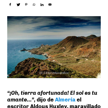
CC 2.0 by Untipografico
“¡Oh, tierra afortunada! El sol es tu
amante…”,
dijo de
Almería
el
escritor Aldous Huxley, maravillado