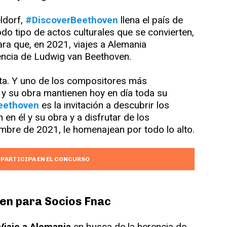
ldorf,
#DiscoverBeethoven
llena el país de
odo tipo de actos culturales que se convierten,
ara que, en 2021, viajes a Alemania
encia de Ludwig van Beethoven.
ita. Y uno de los compositores más
 y su obra mantienen hoy en día toda su
eethoven
es la invitación a descubrir los
en él y su obra y a disfrutar de los
bre de 2021, le homenajean por todo lo alto.
Y PARTICIPA EN EL CONCURSO
en para Socios Fnac
Viaje a Alemania
en busca de la herencia de