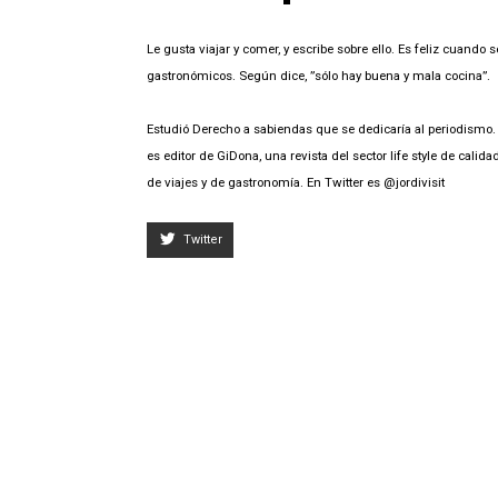
Le gusta viajar y comer, y escribe sobre ello. Es feliz cuando
gastronómicos. Según dice, ”sólo hay buena y mala cocina”.
Estudió Derecho a sabiendas que se dedicaría al periodismo. 
es editor de GiDona, una revista del sector life style de cal
de viajes y de gastronomía. En Twitter es @jordivisit
Twitter
Hola, Sr. Dir
esto es lo q