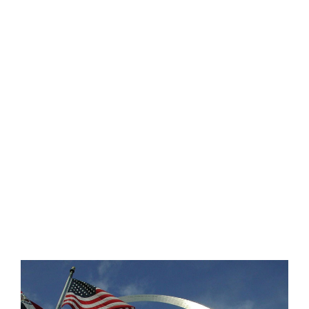
The Gateway Arch,
puerta del Oeste e
icono de Saint Louis
Read More