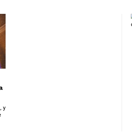
ña
, y
e