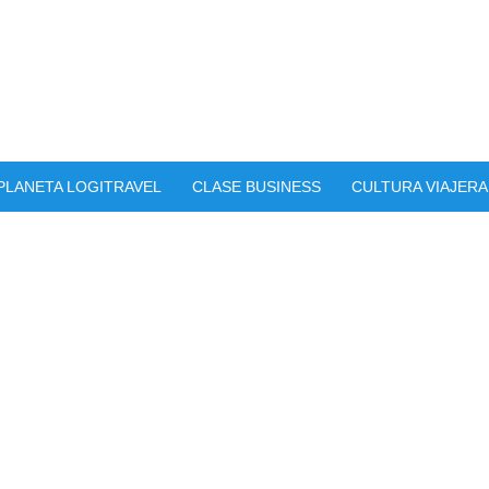
PLANETA LOGITRAVEL
CLASE BUSINESS
CULTURA VIAJERA
r, Agra: Tu Gran