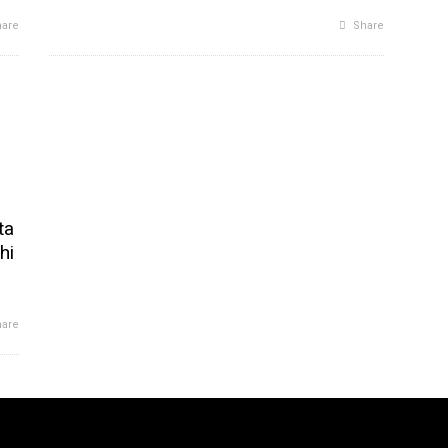
are
Share
ta
hi
are